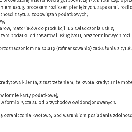
z prowadzoną działalnością gospodarczą i/lub rolniczą, a pr
niem usług, procesem rozliczeń pieniężnych, zapasami, rozli
łatności z tytułu zobowiązań podatkowych;
wy;
warów, materiałów do produkcji lub świadczenia usług;
 tym podatku od towarów i usług (VAT), oraz terminowych rozl
przeznaczeniem na spłatę (refinansowanie) zadłużenia z tytu
edytowa klienta, z zastrzeżeniem, że kwota kredytu nie może
 w formie karty podatkowej;
ię w formie ryczałtu od przychodów ewidencjonowanych.
ją ograniczenia kwotowe, pod warunkiem posiadania zdolnośc