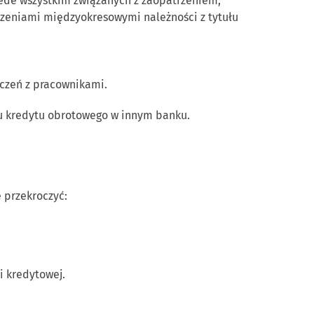
zede wszystkim związanych z zaopatrzeniem,
czeniami międzyokresowymi należności z tytułu
iczeń z pracownikami.
łu kredytu obrotowego w innym banku.
 przekroczyć:
i kredytowej.