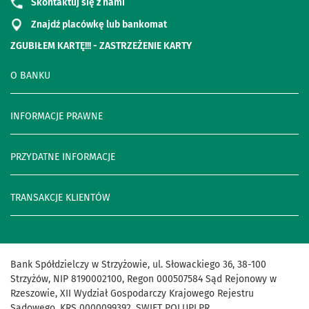
Skontaktuj się z nami
Znajdź placówkę lub bankomat
ZGUBIŁEM KARTĘ!!! - ZASTRZEŻENIE KARTY
O BANKU
INFORMACJE PRAWNE
PRZYDATNE INFORMACJE
TRANSAKCJE KLIENTÓW
Bank Spółdzielczy w Strzyżowie, ul. Słowackiego 36, 38-100
Strzyżów, NIP 8190002100, Regon 000507584 Sąd Rejonowy w
Rzeszowie, XII Wydział Gospodarczy Krajowego Rejestru
Sądowego, KRS 0000099392, SWIFT POLUPLPR