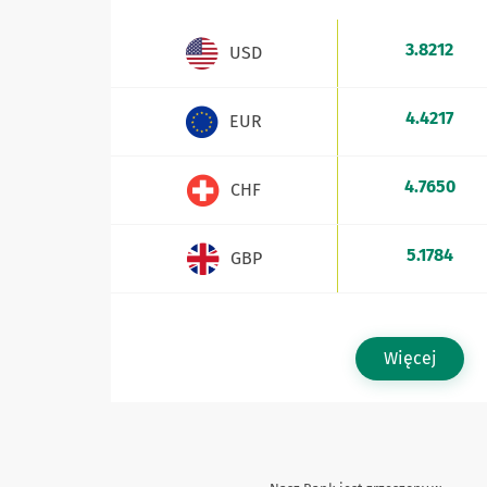
WALUTA
Kursy walut - aktualne stawki sprzedaży i kupna
3.8212
USD
4.4217
EUR
4.7650
CHF
5.1784
GBP
Więcej