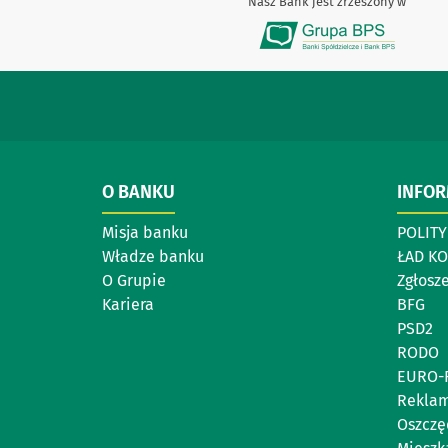
Nasz Bank jest zrzeszony w
O BANKU
INFO
Misja banku
POLIT
Władze banku
ŁAD K
O Grupie
Zgłosz
Kariera
BFG
PSD2
RODO
EURO-
Reklam
Oszczę