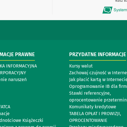
Nasz Ban
RMACJE PRAWNE
PRZYDATNE INFORMACJE
YKA INFORMACYJNA
Kursy walut
ORPORACYJNY
Zachowaj czujność w Interne
enie naruszeń
Jak płacić kartą w Interneci
Oprogramowanie IB dla firm
Stawki referencyjne,
oprocentowanie przetermi
FATCA
Komunikaty kredytowe
acje
TABELA OPŁAT I PROWIZJI,
dnościowe Książeczki
OPROCENTOWANIE