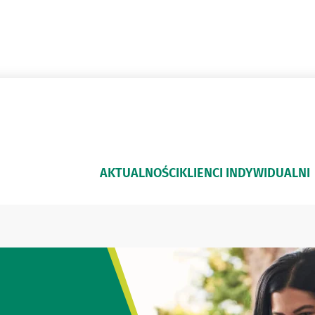
AKTUALNOŚCI
KLIENCI INDYWIDUALNI
rtą dla Rolników