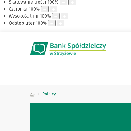
Skalowanie treści
100
%
Czcionka
100
%
Wysokość linii
100
%
Odstęp liter
100
%
Rolnicy
Zapoznaj się z naszą ofe