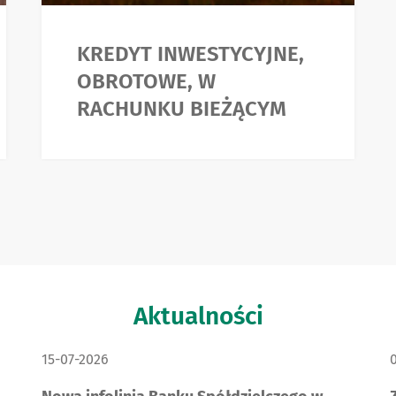
KREDYT INWESTYCYJNE,
OBROTOWE, W
RACHUNKU BIEŻĄCYM
Aktualności
DATA PUBLIKACJI:
D
15-07-2026