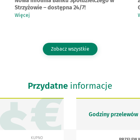
Nowa infolinia Banku Spółdzielczego w
Strzyżowie – dostępna 24/7!
Więcej
Zobacz wszystkie
Przydatne
informacje
Godziny przelewów
KUPNO
PRZELEW 