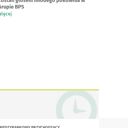
Zostań głosem młodego pokolenia w
Grupie BPS
Więcej
MIĘDZYBANKOWY PRZYCHODZĄCY