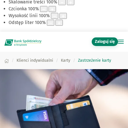
Skalowanie treści
100
%
Czcionka
100
%
Wysokość linii
100
%
Odstęp liter
100
%
Zaloguj się
Klienci indywidualni
Karty
Zastrzeżenie karty