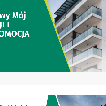
owy Mój
I I
ROMOCJA