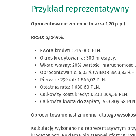
Przykład reprezentatywny
Oprocentowanie zmienne (marża 1,20 p.p.)
RRSO: 5,1549%
.
Kwota kredytu: 315 000 PLN.
Okres kredytowania: 300 miesięcy.
Wkład własny: 20% wartości nieruchomości.
Oprocentowanie: 5,03% (WIBOR 3M 3,83% + m
Pierwsze 299 rat: 1 846,02 PLN.
Ostatnia rata: 1 630,60 PLN.
Całkowity koszt kredytu: 238 809,58 PLN.
Całkowita kwota do zapłaty: 553 809,58 PLN
Oprocentowanie jest zmienne, dlatego wysokość
Kalkulację wykonano na reprezentatywnym przykł
kredytowego. Reklama nie stanowi oferty w roz