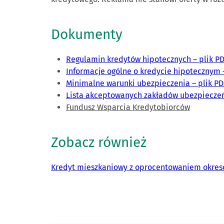
Dokumenty
Regulamin kredytów hipotecznych – plik PD
Informacje ogólne o kredycie hipotecznym –
Minimalne warunki ubezpieczenia – plik PD
Lista akceptowanych zakładów ubezpieczeń 
Fundusz Wsparcia Kredytobiorców
Zobacz również
Kredyt mieszkaniowy z oprocentowaniem okres
Skontaktuj się z nami.