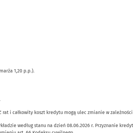
arża 1,20 p.p.).
.
 rat i całkowity koszt kredytu mogą ulec zmianie w zależnośc
adzie według stanu na dzień 08.06.2026 r. Przyznanie kredyt
umieniu art. 66 Kodeksu cywilnego.